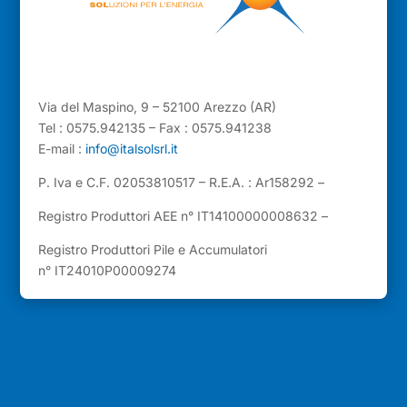
Via del Maspino, 9 – 52100 Arezzo (AR)
Tel : 0575.942135 – Fax : 0575.941238
E-mail :
info@italsolsrl.it
P. Iva e C.F. 02053810517 – R.E.A. : Ar158292 –
Registro Produttori AEE n° IT14100000008632 –
Registro Produttori Pile e Accumulatori
n° IT24010P00009274