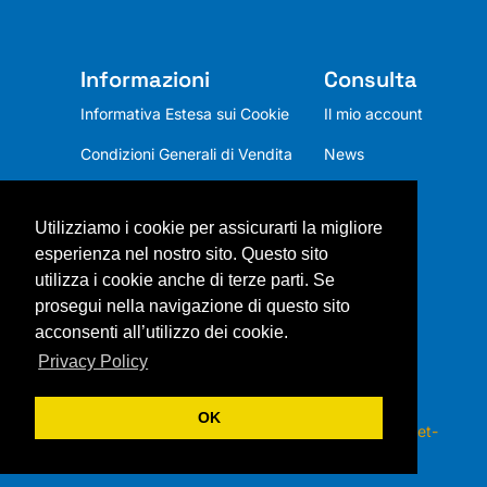
Informazioni
Consulta
Informativa Estesa sui Cookie
Il mio account
Condizioni Generali di Vendita
News
Privacy Policy
Utilizziamo i cookie per assicurarti la migliore
Chi siamo
esperienza nel nostro sito. Questo sito
Mission
utilizza i cookie anche di terze parti. Se
prosegui nella navigazione di questo sito
Contatti
acconsenti all’utilizzo dei cookie.
Privacy Policy
OK
Copyright 2026 © ITALSOL s.r.l. – Webdesign by
Net-
Zero.Vision