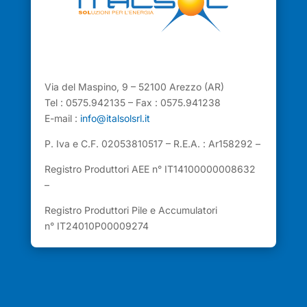
Via del Maspino, 9 – 52100 Arezzo (AR)
Tel : 0575.942135 – Fax : 0575.941238
E-mail :
info@italsolsrl.it
P. Iva e C.F. 02053810517 – R.E.A. : Ar158292 –
Registro Produttori AEE n° IT14100000008632
–
Registro Produttori Pile e Accumulatori
n° IT24010P00009274