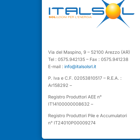
Via del Maspino, 9 – 52100 Arezzo (AR)
Tel : 0575.942135 – Fax : 0575.941238
E-mail :
info@italsolsrl.it
P. Iva e C.F. 02053810517 – R.E.A. :
Ar158292 –
Registro Produttori AEE n°
IT14100000008632 –
Registro Produttori Pile e Accumulatori
n° IT24010P00009274