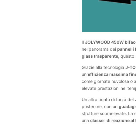
Il
JOLYWOOD 450W bifacci
nel panorama dei
pannelli 
glass trasparente
, questo
Grazie alla tecnologia
J-TO
un’
efficienza massima fin
come giornate nuvolose o a
elevate prestazioni nel temp
Un altro punto di forza del
posteriore, con un
guadagn
strutture sopraelevate. La s
una
classe I di reazione al