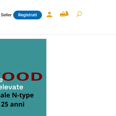
 Seller
Registrati
e
elevate