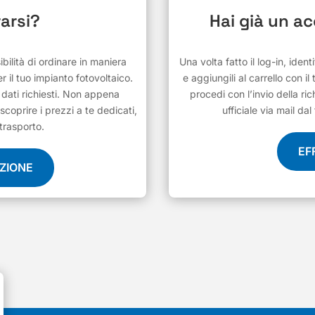
arsi?
Hai già un a
ilità di ordinare in maniera
Una volta fatto il log-in, ident
r il tuo impianto fotovoltaico.
e aggiungili al carrello con il
i dati richiesti. Non appena
procedi con l’invio della ric
scoprire i prezzi a te dedicati,
ufficiale via mail d
 trasporto.
EF
AZIONE