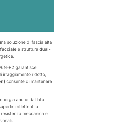
na soluzione di fascia alta
facciale
e struttura
dual-
rgetica.
6N-R2 garantisce
i irraggiamento ridotto,
on)
consente di mantenere
energia anche dal lato
uperfici riflettenti o
 resistenza meccanica e
ionali.