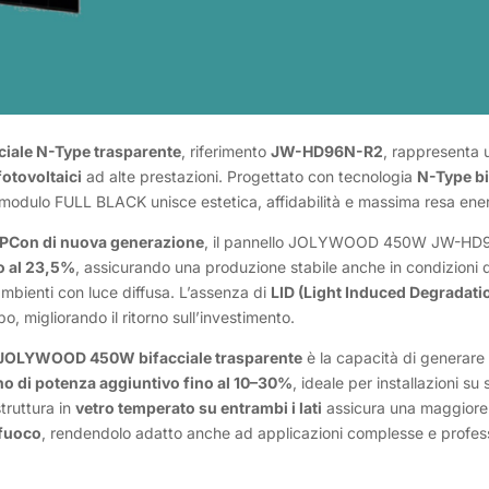
ale N-Type trasparente
, riferimento
JW-HD96N-R2
, rappresenta u
fotovoltaici
ad alte prestazioni. Progettato con tecnologia
N-Type bi
 modulo FULL BLACK unisce estetica, affidabilità e massima resa ene
PCon di nuova generazione
, il pannello JOLYWOOD 450W JW-HD9
o al 23,5%
, assicurando una produzione stabile anche in condizioni d
mbienti con luce diffusa. L’assenza di
LID (Light Induced Degradati
o, migliorando il ritorno sull’investimento.
JOLYWOOD 450W bifacciale trasparente
è la capacità di generare 
o di potenza aggiuntivo fino al 10–30%
, ideale per installazioni su s
truttura in
vetro temperato su entrambi i lati
assicura una maggiore
 fuoco
, rendendolo adatto anche ad applicazioni complesse e profess