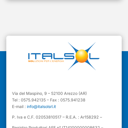
Via del Maspino, 9 – 52100 Arezzo (AR)
Tel : 0575.942135 – Fax : 0575.941238
E-mail :
info@italsolsrl.it
P. Iva e C.F. 02053810517 – R.E.A. : Ar158292 –
Registro Produttori AEE n° IT14100000008632 –