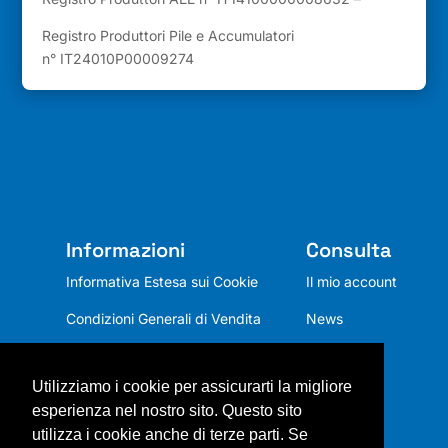
Registro Produttori Pile e Accumulatori
n° IT24010P00009274
Informazioni
Consulta
Informativa Estesa sui Cookie
Il mio account
Condizioni Generali di Vendita
News
Privacy Policy
Utilizziamo i cookie per assicurarti la migliore
Chi siamo
esperienza nel nostro sito. Questo sito
Mission
utilizza i cookie anche di terze parti. Se