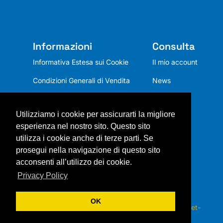
Informazioni
Consulta
Informativa Estesa sui Cookie
Il mio account
Condizioni Generali di Vendita
News
Privacy Policy
Utilizziamo i cookie per assicurarti la migliore
Chi siamo
esperienza nel nostro sito. Questo sito
Mission
utilizza i cookie anche di terze parti. Se
prosegui nella navigazione di questo sito
Contatti
acconsenti all’utilizzo dei cookie.
Privacy Policy
OK
Copyright 2026 © ITALSOL s.r.l. – Webdesign by
Net-
Zero.Vision