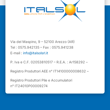
Via del Maspino, 9 – 52100 Arezzo (AR)
Tel : 0575.942135 – Fax : 0575.941238
E-mail :
info@italsolsrl.it
P. Iva e C.F. 02053810517 – R.E.A. : Ar158292 –
Registro Produttori AEE n° IT14100000008632 –
Registro Produttori Pile e Accumulatori
n° IT24010P00009274