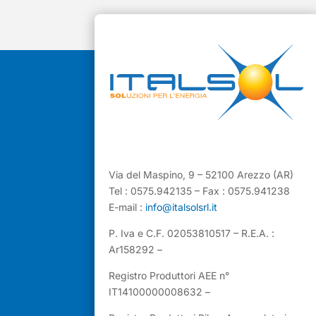
Via del Maspino, 9 – 52100 Arezzo (AR)
Tel : 0575.942135 – Fax : 0575.941238
E-mail :
info@italsolsrl.it
P. Iva e C.F. 02053810517 – R.E.A. :
Ar158292 –
Registro Produttori AEE n°
IT14100000008632 –