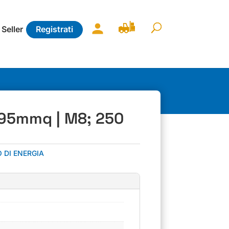
 Seller
Registrati
, 95mmq | M8; 250
 DI ENERGIA