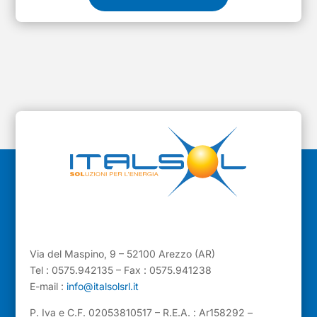
Via del Maspino, 9 – 52100 Arezzo (AR)
Tel : 0575.942135 – Fax : 0575.941238
E-mail :
info@italsolsrl.it
P. Iva e C.F. 02053810517 – R.E.A. : Ar158292 –