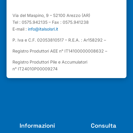
Via del Maspino, 9 – 52100 Arezzo (AR)
Tel : 0575.942135 – Fax : 0575.941238
E-mail :
info@italsolsrl.it
P. Iva e C.F. 02053810517 – R.E.A. : Ar158292 –
Registro Produttori AEE n° IT14100000008632 –
Registro Produttori Pile e Accumulatori
n° IT24010P00009274
Informazioni
Consulta