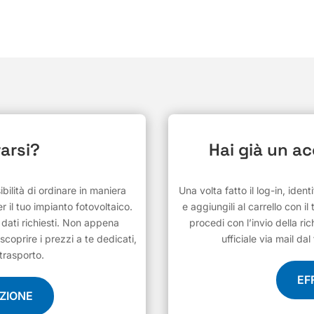
arsi?
Hai già un a
ilità di ordinare in maniera
Una volta fatto il log-in, ident
r il tuo impianto fotovoltaico.
e aggiungili al carrello con il
i dati richiesti. Non appena
procedi con l’invio della ric
scoprire i prezzi a te dedicati,
ufficiale via mail d
 trasporto.
EF
AZIONE