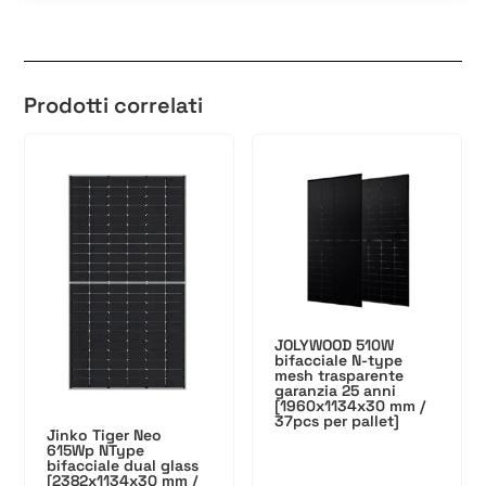
Prodotti correlati
JOLYWOOD 510W
bifacciale N-type
mesh trasparente
garanzia 25 anni
[1960x1134x30 mm /
37pcs per pallet]
Jinko Tiger Neo
615Wp NType
bifacciale dual glass
[2382x1134x30 mm /