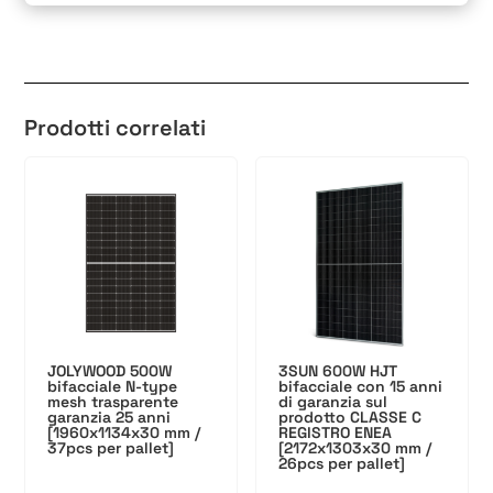
Prodotti correlati
JOLYWOOD 500W
3SUN 600W HJT
bifacciale N-type
bifacciale con 15 anni
mesh trasparente
di garanzia sul
garanzia 25 anni
prodotto CLASSE C
[1960x1134x30 mm /
REGISTRO ENEA
37pcs per pallet]
[2172x1303x30 mm /
26pcs per pallet]