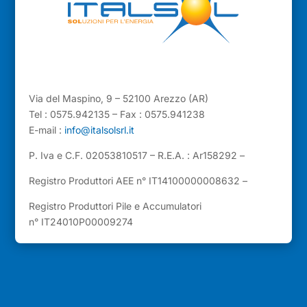
Via del Maspino, 9 – 52100 Arezzo (AR)
Tel : 0575.942135 – Fax : 0575.941238
E-mail :
info@italsolsrl.it
P. Iva e C.F. 02053810517 – R.E.A. : Ar158292 –
Registro Produttori AEE n° IT14100000008632 –
Registro Produttori Pile e Accumulatori
n° IT24010P00009274