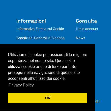
Informazioni
Consulta
Informativa Estesa sui Cookie
Il mio account
Condizioni Generali di Vendita
News
Privacy Policy
Utilizziamo i cookie per assicurarti la migliore
Chi siamo
esperienza nel nostro sito. Questo sito
Mission
utilizza i cookie anche di terze parti. Se
prosegui nella navigazione di questo sito
Contatti
acconsenti all’utilizzo dei cookie.
Privacy Policy
OK
Copyright 2026 © ITALSOL s.r.l. – Webdesign by
Net-
Zero.Vision