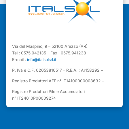
Via del Maspino, 9 – 52100 Arezzo (AR)
Tel : 0575.942135 – Fax : 0575.941238
E-mail :
info@italsolsrl.it
P. Iva e C.F. 02053810517 – R.E.A. : Ar158292 –
Registro Produttori AEE n° IT14100000008632 –
Registro Produttori Pile e Accumulatori
n° IT24010P00009274