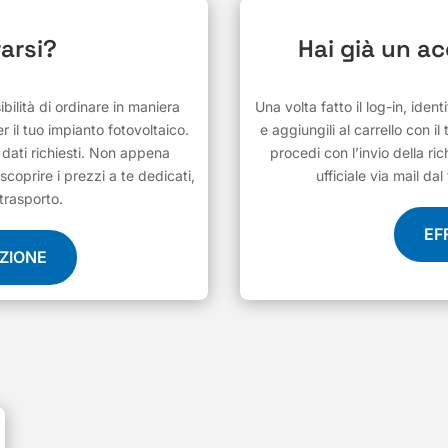
arsi?
Hai già un a
ilità di ordinare in maniera
Una volta fatto il log-in, ident
r il tuo impianto fotovoltaico.
e aggiungili al carrello con il
i dati richiesti. Non appena
procedi con l’invio della ric
scoprire i prezzi a te dedicati,
ufficiale via mail d
 trasporto.
EF
AZIONE