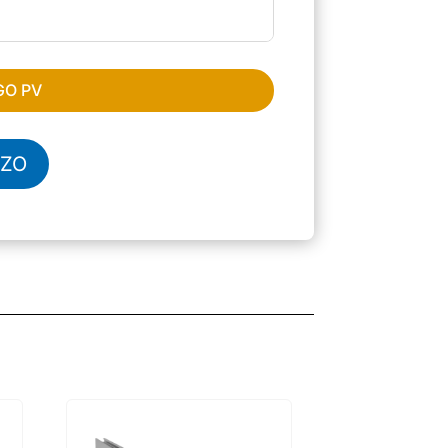
GO PV
ZZO