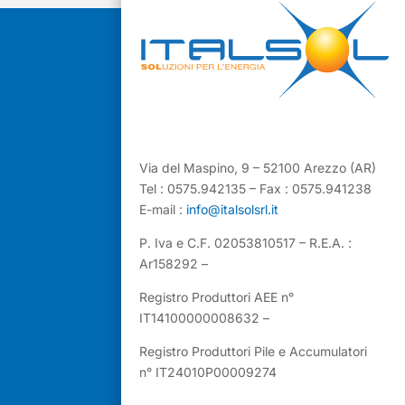
Via del Maspino, 9 – 52100 Arezzo (AR)
Tel : 0575.942135 – Fax : 0575.941238
E-mail :
info@italsolsrl.it
P. Iva e C.F. 02053810517 – R.E.A. :
Ar158292 –
Registro Produttori AEE n°
IT14100000008632 –
Registro Produttori Pile e Accumulatori
n° IT24010P00009274