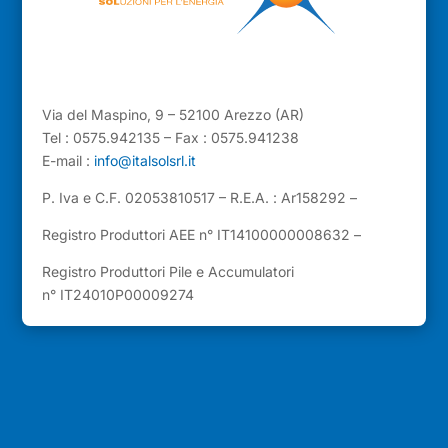
Via del Maspino, 9 – 52100 Arezzo (AR)
Tel : 0575.942135 – Fax : 0575.941238
E-mail :
info@italsolsrl.it
P. Iva e C.F. 02053810517 – R.E.A. : Ar158292 –
Registro Produttori AEE n° IT14100000008632 –
Registro Produttori Pile e Accumulatori
n° IT24010P00009274