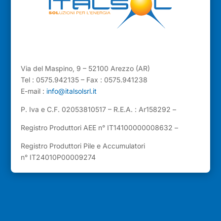
Via del Maspino, 9 – 52100 Arezzo (AR)
Tel : 0575.942135 – Fax : 0575.941238
E-mail :
info@italsolsrl.it
P. Iva e C.F. 02053810517 – R.E.A. : Ar158292 –
Registro Produttori AEE n° IT14100000008632 –
Registro Produttori Pile e Accumulatori
n° IT24010P00009274