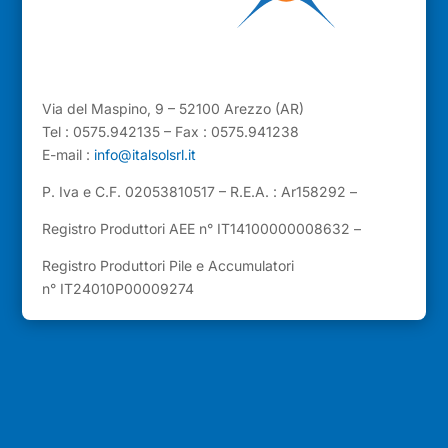
Via del Maspino, 9 – 52100 Arezzo (AR)
Tel : 0575.942135 – Fax : 0575.941238
E-mail :
info@italsolsrl.it
P. Iva e C.F. 02053810517 – R.E.A. : Ar158292 –
Registro Produttori AEE n° IT14100000008632 –
Registro Produttori Pile e Accumulatori
n° IT24010P00009274