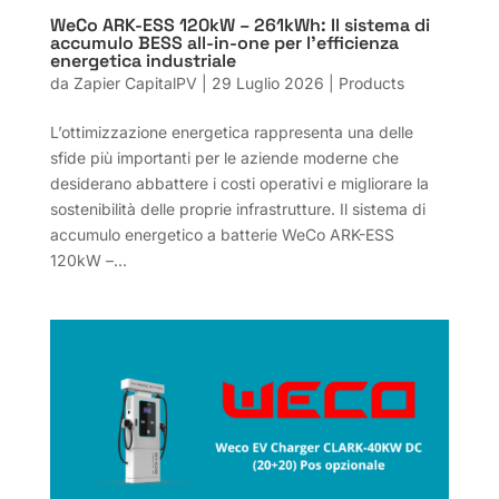
WeCo ARK-ESS 120kW – 261kWh: Il sistema di
accumulo BESS all-in-one per l’efficienza
energetica industriale
da
Zapier CapitalPV
|
29 Luglio 2026
|
Products
L’ottimizzazione energetica rappresenta una delle
sfide più importanti per le aziende moderne che
desiderano abbattere i costi operativi e migliorare la
sostenibilità delle proprie infrastrutture. Il sistema di
accumulo energetico a batterie WeCo ARK-ESS
120kW –...