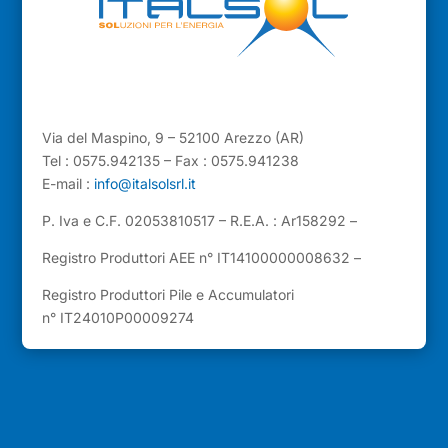
Via del Maspino, 9 – 52100 Arezzo (AR)
Tel : 0575.942135 – Fax : 0575.941238
E-mail :
info@italsolsrl.it
P. Iva e C.F. 02053810517 – R.E.A. : Ar158292 –
Registro Produttori AEE n° IT14100000008632 –
Registro Produttori Pile e Accumulatori
n° IT24010P00009274